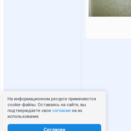
На информационном ресурсе применяются
Статистика портрета:
cookie-файлы. Оставаясь на сайте, вы
подтверждаете свое
согласие
на их
сейчас просматривают портрет - 0
использование.
зарегистрированные пользователи
посетившие портрет за 7 дней - 0
Согласен