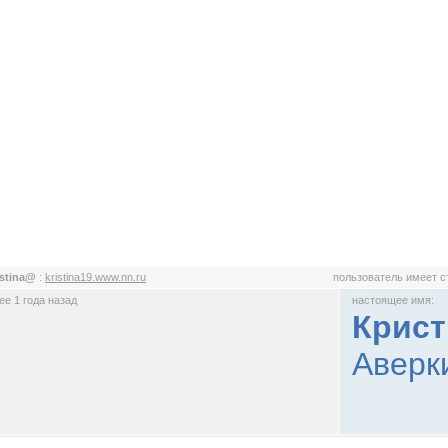
stina@
:
kristina19.www.nn.ru
пользователь имеет 
е 1 года назад
настоящее имя:
Крист
Аверк