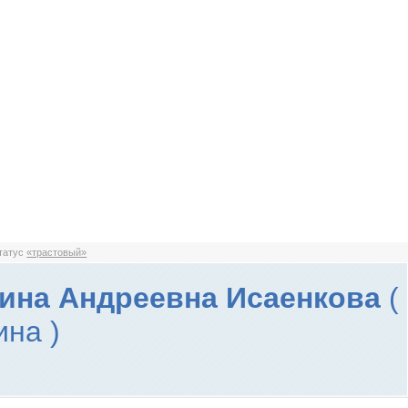
статус
«трастовый»
ина Андреевна Исаенкова
(
ина )