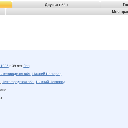
Друзья
( 52 )
Га
Мне нра
а
1986
г. 39 лет
Лев
ижегородская обл.
,
Нижний Новгород
,
Нижегородская обл.
,
Нижний Новгород
зано
ны