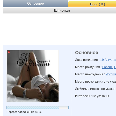
Основное
Блог
( 0 )
Шпионаж
Основное
Дата рождения :
19 Август
Место рождения :
Россия
,
Н
Место нахождения :
Россия
Место проживания : не ука
Любимые места : не указа
Интересы : не указаны
Портрет заполнен на 85 %