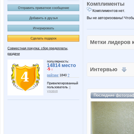
Комплименты
Отправить приватное сообщение
Комплиментов нет.
Вы не авторизованы! Чтоб
Добавить в друзья
Игнорировать
Сделать подарок
Метки лидеров
Совместная покупка: сбор предоплаты,
раздачи
популярность:
14814 место
Интервью
-5 ↓
рейтинг
1840
?
Привилегированный
пользователь
4
уровня
Последние
фотогра